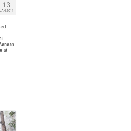
13
JAN 2014
Sed
i.
 Aenean
e at