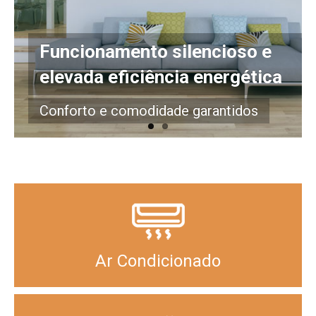
Certificações
Galeria
Funcionamento silencioso e
elevada eficiência energética
Quem Somos
Contactos
Conforto e comodidade garantidos
Ar Condicionado